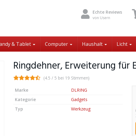
Echte Reviews
von Usern
andy & Tablet
Computer
Haushalt
Licht
Ringdehner, Erweiterung für
(4.5 / 5 bei 19 Stimmen)
Marke
DLRING
Kategorie
Gadgets
Typ
Werkzeug