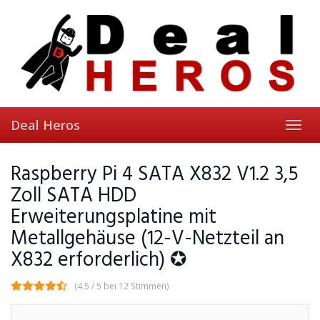
Skip
to
main
content
Deal Heros
Toggl
navig
Raspberry Pi 4 SATA X832 V1.2 3,5
Zoll SATA HDD
Erweiterungsplatine mit
Metallgehäuse (12-V-Netzteil an
X832 erforderlich) ✪
(4.5 / 5 bei 12 Stimmen)