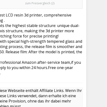
zum Preisvergleich (2)
est LCD resin 3d printer, comprehensive
g .
 the highest stable structure: unique dual-
 axis structure, making the 3d printer more
tching force for precise printing!
ith special high-strength tempered glass and
nting process, the release film is smoother and
. Release film: After the model is printed, the
ofessional Amazon after-service team,if you
eply to you within 24 hours.Free one-year
.
iese Webseite enthält Affiliate Links. Wenn Ihr
iese Links verwendet, dann erhalte ich eine
leine Provision, ohne das ihr dabei mehr
ahlen müsst.