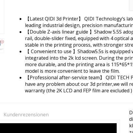
【Latest QIDI 3d Printer】 QIDI Technology’s lat
leading industrial design, precision manufacturin
【Double Z-axis linear guide 】Shadow 5.5S adopts
rail, double-slider fixed, equipped with 4 optical
stable in the printing process, with stronger stre
【 Convenient to use 】Shadow5.5s is equipped w
integrated into the 2k lcd screen. During the pri
more durable, and the printing area is 115*65*150
model is more convenient to leave the film.
【Professional after-service team】 QIDI TECH Pr
have any problem about our 3d printer,we will r
warranty (the 2K LCD and FEP film are excluded ) 
D
Kundenrezensionen
d
k
z