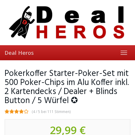
Skip
to
main
content
Deal Heros
Toggl
navig
Pokerkoffer Starter-Poker-Set mit
500 Poker-Chips im Alu Koffer inkl.
2 Kartendecks / Dealer + Blinds
Button / 5 Würfel ✪
(4 / 5 bei 111 Stimmen)
29,99 €