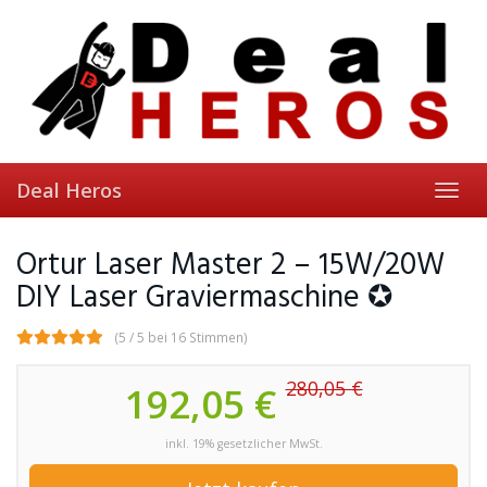
Skip
to
main
content
Deal Heros
Toggl
navig
Ortur Laser Master 2 – 15W/20W
DIY Laser Graviermaschine ✪
(5 / 5 bei 16 Stimmen)
280,05 €
192,05 €
inkl. 19% gesetzlicher MwSt.