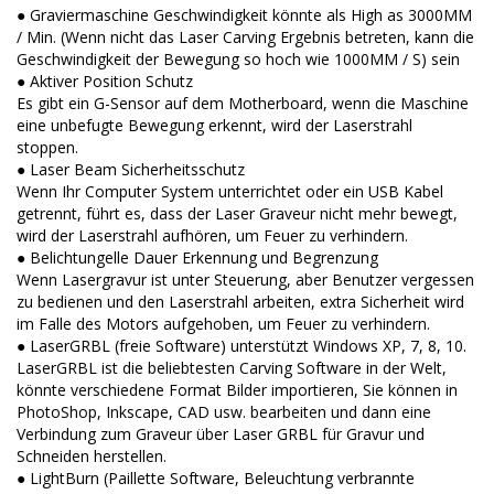
● Graviermaschine Geschwindigkeit könnte als High as 3000MM
/ Min. (Wenn nicht das Laser Carving Ergebnis betreten, kann die
Geschwindigkeit der Bewegung so hoch wie 1000MM / S) sein
● Aktiver Position Schutz
Es gibt ein G-Sensor auf dem Motherboard, wenn die Maschine
eine unbefugte Bewegung erkennt, wird der Laserstrahl
stoppen.
● Laser Beam Sicherheitsschutz
Wenn Ihr Computer System unterrichtet oder ein USB Kabel
getrennt, führt es, dass der Laser Graveur nicht mehr bewegt,
wird der Laserstrahl aufhören, um Feuer zu verhindern.
● Belichtungelle Dauer Erkennung und Begrenzung
Wenn Lasergravur ist unter Steuerung, aber Benutzer vergessen
zu bedienen und den Laserstrahl arbeiten, extra Sicherheit wird
im Falle des Motors aufgehoben, um Feuer zu verhindern.
● LaserGRBL (freie Software) unterstützt Windows XP, 7, 8, 10.
LaserGRBL ist die beliebtesten Carving Software in der Welt,
könnte verschiedene Format Bilder importieren, Sie können in
PhotoShop, Inkscape, CAD usw. bearbeiten und dann eine
Verbindung zum Graveur über Laser GRBL für Gravur und
Schneiden herstellen.
● LightBurn (Paillette Software, Beleuchtung verbrannte