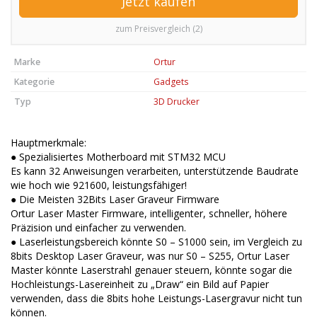
Jetzt kaufen
zum Preisvergleich (2)
Marke
Ortur
Kategorie
Gadgets
Typ
3D Drucker
Hauptmerkmale:
● Spezialisiertes Motherboard mit STM32 MCU
Es kann 32 Anweisungen verarbeiten, unterstützende Baudrate
wie hoch wie 921600, leistungsfähiger!
● Die Meisten 32Bits Laser Graveur Firmware
Ortur Laser Master Firmware, intelligenter, schneller, höhere
Präzision und einfacher zu verwenden.
● Laserleistungsbereich könnte S0 – S1000 sein, im Vergleich zu
8bits Desktop Laser Graveur, was nur S0 – S255, Ortur Laser
Master könnte Laserstrahl genauer steuern, könnte sogar die
Hochleistungs-Lasereinheit zu „Draw“ ein Bild auf Papier
verwenden, dass die 8bits hohe Leistungs-Lasergravur nicht tun
können.