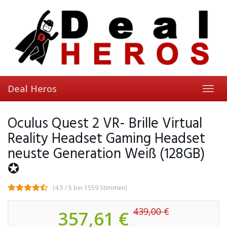
Skip
to
main
content
Deal Heros
Toggl
navig
Oculus Quest 2 VR- Brille Virtual
Reality Headset Gaming Headset
neuste Generation Weiß (128GB)
✪
(4.5 / 5 bei 1559 Stimmen)
439,00 €
357,61 €