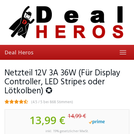
Skip
to
main
content
Deal Heros
Toggl
navig
Netzteil 12V 3A 36W (Für Display
Controller, LED Stripes oder
Lötkolben) ✪
(4.5 / 5 bei 868 Stimmen)
14,99 €
13,99 €
inkl. 19% gesetzlicher MwSt.