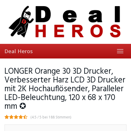
Skip
to
main
content
Deal Heros
Toggl
navig
LONGER Orange 30 3D Drucker,
Verbesserter Harz LCD 3D Drucker
mit 2K Hochauflösender, Paralleler
LED-Beleuchtung, 120 x 68 x 170
mm ✪
(4.5 / 5 bei 188 Stimmen)