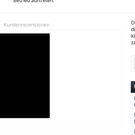
Betrieb auftreten.
D
Kundenrezensionen
d
k
z