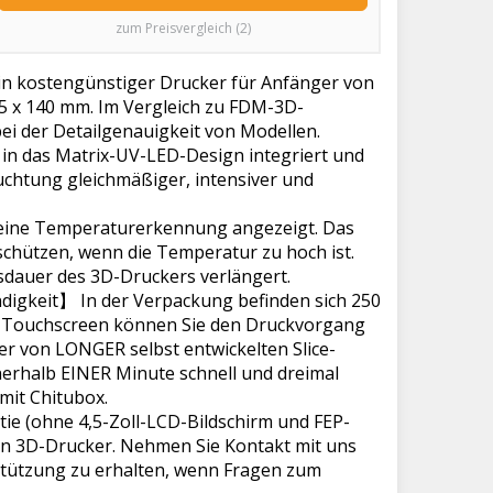
zum Preisvergleich (2)
n kostengünstiger Drucker für Anfänger von
5 x 140 mm. Im Vergleich zu FDM-3D-
bei der Detailgenauigkeit von Modellen.
in das Matrix-UV-LED-Design integriert und
euchtung gleichmäßiger, intensiver und
ine Temperaturerkennung angezeigt. Das
chützen, wenn die Temperatur zu hoch ist.
sdauer des 3D-Druckers verlängert.
digkeit】 In der Verpackung befinden sich 250
oll-Touchscreen können Sie den Druckvorgang
er von LONGER selbst entwickelten Slice-
nerhalb EINER Minute schnell und dreimal
mit Chitubox.
ie (ohne 4,5-Zoll-LCD-Bildschirm und FEP-
en 3D-Drucker. Nehmen Sie Kontakt mit uns
stützung zu erhalten, wenn Fragen zum