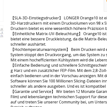
【SLA-3D-Einstiegsdrucker】 LONGER Orange10 ist ei
3D-Harzdruckern mit einem Druckvolumen von 98 x 5
Druckern bietet es eine wesentlich höhere Präzision 
【Einheitliche Matrix-UV-Beleuchtung】 Orange10 ist 
bietet eine bessere Druckleistung, da die Matrix-Bel
schneller aushärtet.
【Hochtemperaturwarnsystem】 Beim Drucken wird e
System stoppt den Druckvorgang, um das System zu s
Mit einem hocheffizienten Kühlsystem wird die Leben
【Einfache Bedienung und schnellere Schnittgeschwin
g Harz und ein zusätzlicher FEP-Film. Mit dem 2,8-Z
einfach bedienen und in der Vorschau anzeigen. Mit d
Software können Sie 100 Millionen Slicing-Dateien in
schneller als andere ausgeben. Und es ist kompatibel 
【Garantie und Service】 Wir bieten 12 Monate Garant
Film) und lebenslangen technischen Support für dies
auf und treten Sie unserer Community bei, um Unter