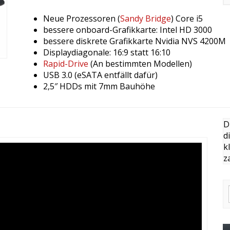
Neue Prozessoren (
Sandy Bridge
) Core i5
bessere onboard-Grafikkarte: Intel HD 3000
bessere diskrete Grafikkarte Nvidia NVS 4200M
Displaydiagonale: 16:9 statt 16:10
Rapid-Drive
(An bestimmten Modellen)
USB 3.0 (eSATA entfällt dafür)
2,5″ HDDs mit 7mm Bauhöhe
D
d
k
z