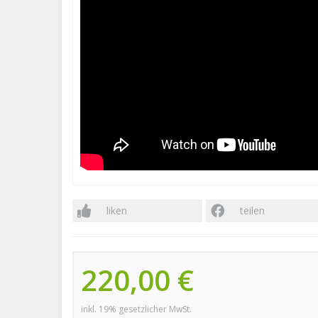
liken
teilen
220,00 €
inkl. 19% gesetzlicher MwSt.