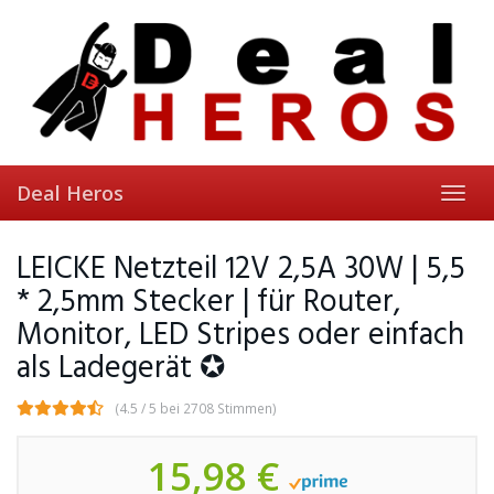
Skip
to
main
content
Deal Heros
Toggl
navig
LEICKE Netzteil 12V 2,5A 30W | 5,5
* 2,5mm Stecker | für Router,
Monitor, LED Stripes oder einfach
als Ladegerät ✪
(4.5 / 5 bei 2708 Stimmen)
15,98 €