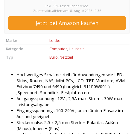
inkl. 19% gesetzlicher MwSt.
Zuletzt aktualisiert am: 8. August 2026 10:36
Jetzt bei Amazon kaufen
Marke
Leicke
Kategorie
Computer
,
Haushalt
Typ
Büro
,
Netzteil
Hochwertiges Schaltnetzteil für Anwendungen wie LED-
Strips, Router, NAS, Mini-PCs, LCD, TFT-Monitore, AVM
Fritzbox 7490 und 6490 (baugleich 311P0W091 )
,Speedport, Soundlink, Festplatten etc
Ausgangsspannung : 12V , 2,5A max. Strom , 30W max.
Leistungsabgabe
Eingangsspannung : 100-240V , auch für den Einsatz im
Ausland geeignet
Steckermaße: 5,5 x 2,5 mm Stecker-Polarität: Außen –
(Minus); Innen + (Plus)