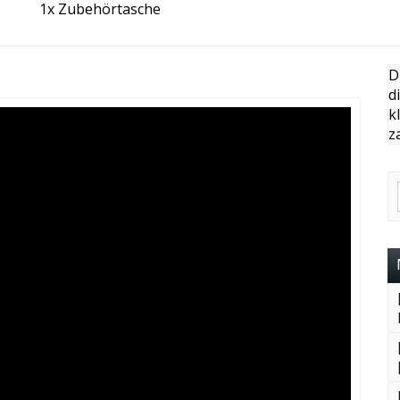
1x Zubehörtasche
D
d
k
z