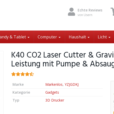
Echte Reviews
von Usern
andy & Tablet
Computer
Haushalt
Licht
K40 CO2 Laser Cutter & Grav
Leistung mit Pumpe & Absau
Marke
Markenlos
,
YZJGDKJ
Kategorie
Gadgets
Typ
3D Drucker