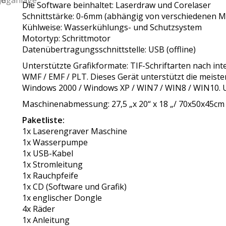
Die Software beinhaltet: Laserdraw und Corelaser
Schnittstärke: 0-6mm (abhängig von verschiedenen Ma
Kühlweise: Wasserkühlungs- und Schutzsystem
Motortyp: Schrittmotor
Datenübertragungsschnittstelle: USB (offline)
Unterstützte Grafikformate: TIF-Schriftarten nach in
WMF / EMF / PLT. Dieses Gerät unterstützt die meis
Windows 2000 / Windows XP / WIN7 / WIN8 / WIN10. U
Maschinenabmessung: 27,5 „x 20“ x 18 „/ 70x50x45cm
Paketliste:
1x Laserengraver Maschine
1x Wasserpumpe
1x USB-Kabel
1x Stromleitung
1x Rauchpfeife
1x CD (Software und Grafik)
1x englischer Dongle
4x Räder
1x Anleitung