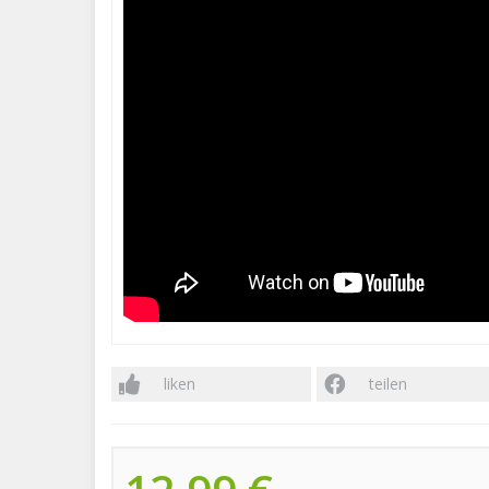
liken
teilen