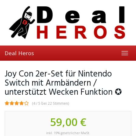
Skip
to
main
content
Deal Heros
Toggl
navig
Joy Con 2er-Set für Nintendo
Switch mit Armbändern /
unterstützt Wecken Funktion ✪
(4 / 5 bei 22 Stimmen)
59,00 €
inkl. 19% gesetzlicher MwSt.