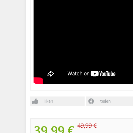
liken
teilen
49,99 €
39,99 €