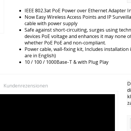
IEEE 802.3at PoE Power over Ethernet Adapter In
Now Easy Wireless Access Points and IP Surveill
cable with power supply
Safe against short-circuiting, surges using tec
devices PoE voltage and enhances it may none of
whether PoE PoE and non-compliant.
Power cable, wall-fixing kit, Includes installatio
are in English)
10 / 100 / 1000Base-T & with Plug Play
D
Kundenrezensionen
d
k
z