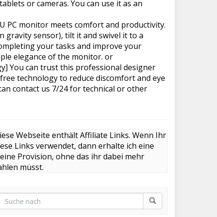
ablets or cameras. You can use it as an
U PC monitor meets comfort and productivity.
 gravity sensor), tilt it and swivel it to a
r completing your tasks and improve your
ple elegance of the monitor. or
gy] You can trust this professional designer
r-free technology to reduce discomfort and eye
can contact us 7/24 for technical or other
iese Webseite enthält Affiliate Links. Wenn Ihr
iese Links verwendet, dann erhalte ich eine
leine Provision, ohne das ihr dabei mehr
ahlen müsst.