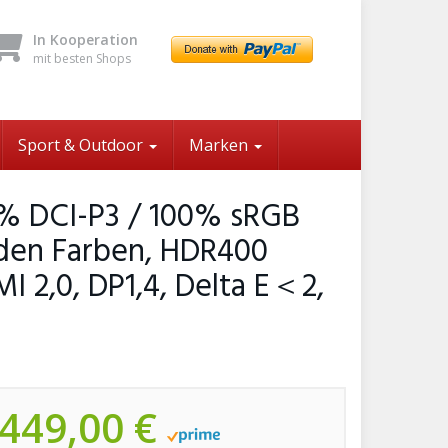
In Kooperation
mit besten Shops
Sport & Outdoor
Marken
8% DCI-P3 / 100% sRGB
arden Farben, HDR400
I 2,0, DP1,4, Delta E＜2,
449,00 €