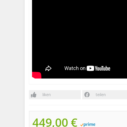
liken
teilen
449,00 €