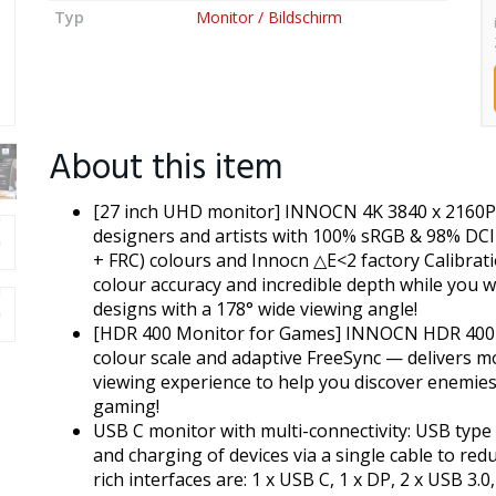
Typ
Monitor / Bildschirm
About this item
[27 inch UHD monitor] INNOCN 4K 3840 x 2160P c
designers and artists with 100% sRGB & 98% DCI-P
+ FRC) colours and Innocn △E<2 factory Calibrat
colour accuracy and incredible depth while you w
designs with a 178° wide viewing angle!
[HDR 400 Monitor for Games] INNOCN HDR 400 
colour scale and adaptive FreeSync — delivers m
viewing experience to help you discover enemies 
gaming!
USB C monitor with multi-connectivity: USB type 
and charging of devices via a single cable to red
rich interfaces are: 1 x USB C, 1 x DP, 2 x USB 3.