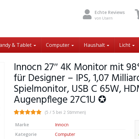
Echte Reviews
von Usern
andy & Tablet
Computer
Haushalt
Licht
Innocn 27″ 4K Monitor mit 9
für Designer – IPS, 1,07 Milli
Spielmonitor, USB C 65W, HDM
Augenpflege 27C1U ✪
(5 / 5 bei 2 Stimmen)
Marke
Innocn
Kategorie
Computer