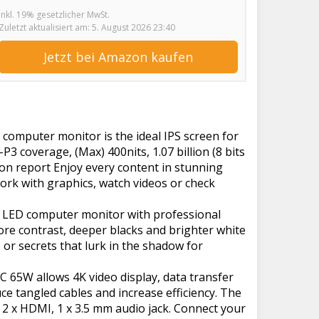
inkl. 19% gesetzlicher MwSt.
Zuletzt aktualisiert am: 5. August 2026 23:40
Jetzt bei Amazon kaufen
omputer monitor is the ideal IPS screen for
3 coverage, (Max) 400nits, 1.07 billion (8 bits
ion report Enjoy every content in stunning
ork with graphics, watch videos or check
LED computer monitor with professional
ore contrast, deeper blacks and brighter white
or secrets that lurk in the shadow for
C 65W allows 4K video display, data transfer
uce tangled cables and increase efficiency. The
0, 2 x HDMI, 1 x 3.5 mm audio jack. Connect your