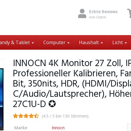
Echte Reviews
von Usern
andy & Tablet
Computer
Haushalt
Licht
INNOCN 4K Monitor 27 Zoll, I
Professioneller Kalibrieren, 
Bit, 350nits, HDR, (HDMI/Disp
C/Audio/Lautsprecher), Höhen
27C1U-D ✪
(4.5 / 5 bei 130 Stimmen)
Marke
Innocn