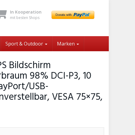
In Kooperation
mit besten Shops
Sport & Outdoor
Marken
PS Bildschirm
Farbraum 98% DCI-P3, 10
layPort/USB-
verstellbar, VESA 75×75,