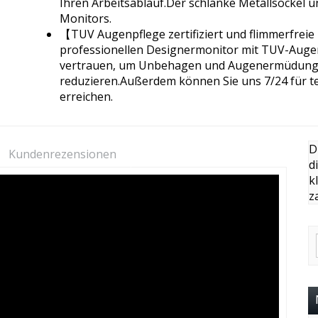
Ihren Arbeitsablauf.Der schlanke Metallsockel un
Monitors.
【TUV Augenpflege zertifiziert und flimmerfrei
professionellen Designermonitor mit TUV-Augenp
vertrauen, um Unbehagen und Augenermüdung fü
reduzieren.Außerdem können Sie uns 7/24 für te
erreichen.
D
Kundenrezensionen
d
k
z