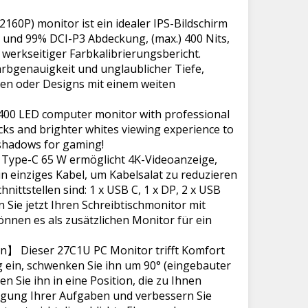
P) monitor ist ein idealer IPS-Bildschirm
 und 99% DCI-P3 Abdeckung, (max.) 400 Nits,
 werkseitiger Farbkalibrierungsbericht.
arbgenauigkeit und unglaublicher Tiefe,
hen oder Designs mit einem weiten
 LED computer monitor with professional
cks and brighter whites viewing experience to
 shadows for gaming!
Type-C 65 W ermöglicht 4K-Videoanzeige,
 einziges Kabel, um Kabelsalat zu reduzieren
hnittstellen sind: 1 x USB C, 1 x DP, 2 x USB
 Sie jetzt Ihren Schreibtischmonitor mit
önnen es als zusätzlichen Monitor für ein
】 Dieser 27C1U PC Monitor trifft Komfort
ig ein, schwenken Sie ihn um 90° (eingebauter
 Sie ihn in eine Position, die zu Ihnen
edigung Ihrer Aufgaben und verbessern Sie