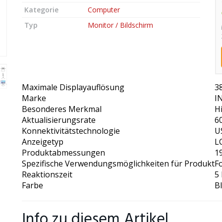
Kategorie
Computer
Typ
Monitor / Bildschirm
Maximale Displayauflösung
3
Marke
I
Besonderes Merkmal
H
Aktualisierungsrate
6
Konnektivitätstechnologie
U
Anzeigetyp
L
Produktabmessungen
1
Spezifische Verwendungsmöglichkeiten für Produkt
F
Reaktionszeit
5 
Farbe
B
Info zu diesem Artikel