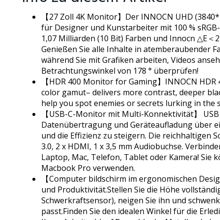
【27 Zoll 4K Monitor】Der INNOCN UHD (3840*2160
für Designer und Kunstarbeiter mit 100 % sRGB-
1,07 Milliarden (10 Bit) Farben und Innocn △E＜2
Genießen Sie alle Inhalte in atemberaubender F
während Sie mit Grafiken arbeiten, Videos anse
Betrachtungswinkel von 178 ° überprüfen!
【HDR 400 Monitor for Gaming】INNOCN HDR 400
color gamut– delivers more contrast, deeper bla
help you spot enemies or secrets lurking in the
【USB-C-Monitor mit Multi-Konnektivität】 USB 
Datenübertragung und Geräteaufladung über ein
und die Effizienz zu steigern. Die reichhaltigen Sc
3.0, 2 x HDMI, 1 x 3,5 mm Audiobuchse. Verbinden
Laptop, Mac, Telefon, Tablet oder Kamera! Sie k
Macbook Pro verwenden.
【Computer bildschirm im ergonomischen Design
und Produktivität.Stellen Sie die Höhe vollständ
Schwerkraftsensor), neigen Sie ihn und schwenken
passt.Finden Sie den idealen Winkel für die Erl