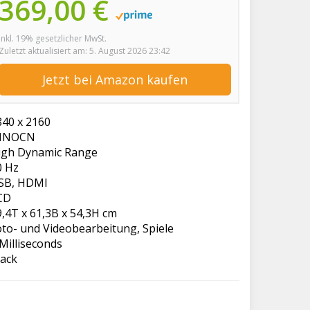
369,00 €
inkl. 19% gesetzlicher MwSt.
Zuletzt aktualisiert am: 5. August 2026 23:42
Jetzt bei Amazon kaufen
840 x 2160
NNOCN
igh Dynamic Range
0 Hz
SB, HDMI
CD
9,4T x 61,3B x 54,3H cm
oto- und Videobearbeitung, Spiele
Milliseconds
lack