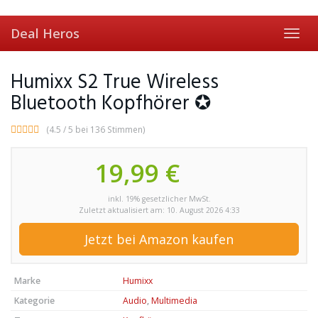
Skip
to
Deal Heros
main
Toggl
content
navig
Humixx S2 True Wireless
Bluetooth Kopfhörer ✪
(4.5 / 5 bei 136 Stimmen)
19,99 €
inkl. 19% gesetzlicher MwSt.
Zuletzt aktualisiert am: 10. August 2026 4:33
Jetzt bei Amazon kaufen
Marke
Humixx
Kategorie
Audio
,
Multimedia