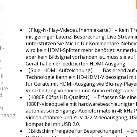
【Plug-N-Play-Videoaufnahmekarte】 – Kein Treibe
mit geringer Latenz, Besprechung, Live-Streami
unterstützen Sie Mic-In für Kommentare. Nehmen
wird kein HDMI-Splitter mehr benötigt. Anmerk
aber kein Bildsignal vorhanden ist, muss sie au
Gerät hat einen dedizierten HDMI-Ausgang.
【Spiel-HDMI-Aufzeichnung】 — Basierend auf d
Technologie kann ein HD-HDMI-Videosignal mit
für Geräte mit HDMI-Ausgang wie Blu-ray-Player,
Verarbeitung von Video und Audio erfolgt über 
【1080P 60fps HD-Qualität】 – Erfassen Sie eine 
1080P-Videoquelle mit hardwarebeschleunigter H
automatisch Eingangs-Audioformate in 48 kHz 
Videoaufnahme und YUV 422-Videoausgang, USB 3
kompatibel mit USB 2.0.
【Bildschirmfreigabe für Besprechungen】 – Ein