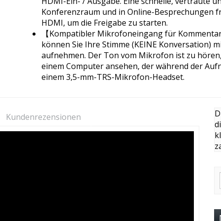
HDMI-Ein- / Ausgabe. Eine schnelle, vertraute u
Konferenzraum und in Online-Besprechungen fr
HDMI, um die Freigabe zu starten.
【Kompatibler Mikrofoneingang für Kommentare
können Sie Ihre Stimme (KEINE Konversation) m
aufnehmen. Der Ton vom Mikrofon ist zu hören,
einem Computer ansehen, der während der Aufna
einem 3,5-mm-TRS-Mikrofon-Headset.
D
Kundenrezensionen
d
k
z