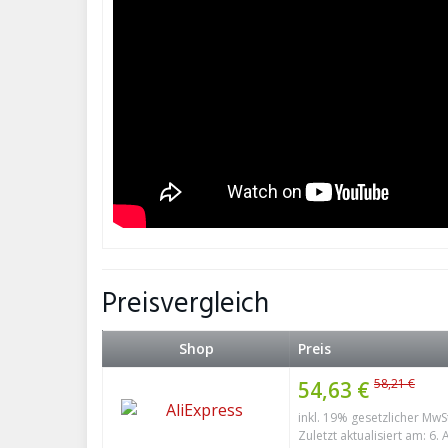
Preisvergleich
Shop
Preis
58,21 €
54,63 €
inkl. 19% gesetzlicher MwS
Zuletzt aktualisiert am: 6.