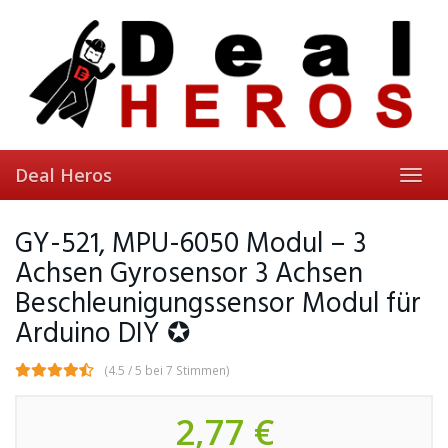
Skip
to
main
content
Deal Heros
Toggl
navig
GY-521, MPU-6050 Modul – 3
Achsen Gyrosensor 3 Achsen
Beschleunigungssensor Modul für
Arduino DIY ✪
(4.5 / 5 bei 7 Stimmen)
2,77 €