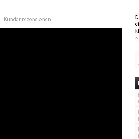
D
Kundenrezensionen
d
k
z