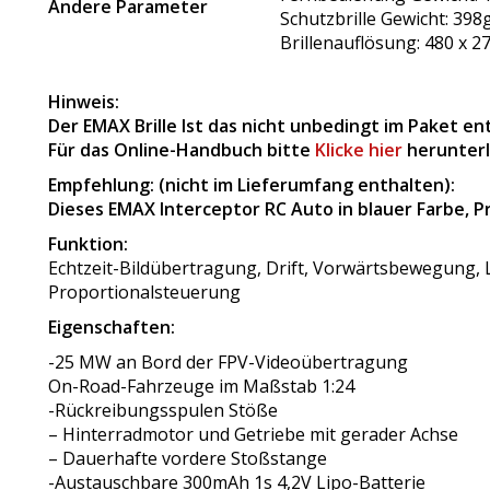
Andere Parameter
Schutzbrille Gewicht: 398
Brillenauflösung: 480 x 2
Hinweis:
Der EMAX
Brille
Ist das nicht unbedingt im Paket en
Für das Online-Handbuch bitte
Klicke hier
herunter
Empfehlung: (nicht im Lieferumfang enthalten):
Dieses EMAX Interceptor RC Auto in blauer Farbe, P
Funktion:
Echtzeit-Bildübertragung, Drift, Vorwärtsbewegung, L
Proportionalsteuerung
Eigenschaften:
-25 MW an Bord der FPV-Videoübertragung
On-Road-Fahrzeuge im Maßstab 1:24
-Rückreibungsspulen Stöße
– Hinterradmotor und Getriebe mit gerader Achse
– Dauerhafte vordere Stoßstange
-Austauschbare 300mAh 1s 4,2V Lipo-Batterie