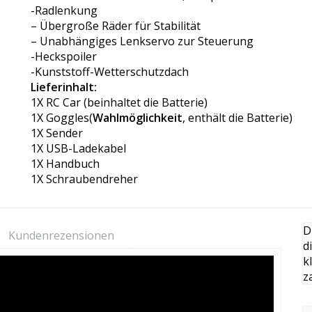
-Radlenkung
– Übergroße Räder für Stabilität
– Unabhängiges Lenkservo zur Steuerung
-Heckspoiler
-Kunststoff-Wetterschutzdach
Lieferinhalt:
1X RC Car (beinhaltet die Batterie)
1X Goggles(
Wahlmöglichkeit
, enthält die Batterie)
1X Sender
1X USB-Ladekabel
1X Handbuch
1X Schraubendreher
D
Kundenrezensionen
d
k
z