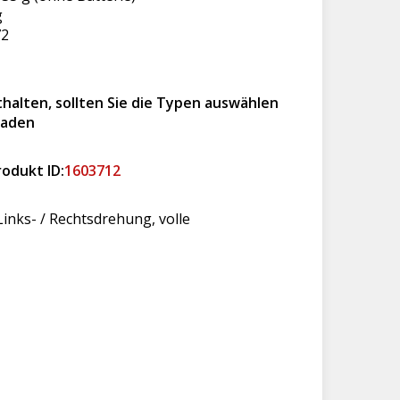
g
72
thalten, sollten Sie die Typen auswählen
laden
rodukt ID:
1603712
inks- / Rechtsdrehung, volle