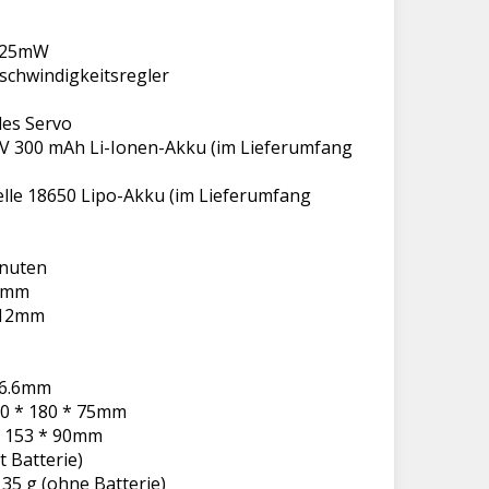
: 25mW
eschwindigkeitsregler
les Servo
,2 V 300 mAh Li-Ionen-Akku (im Lieferumfang
 Zelle 18650 Lipo-Akku (im Lieferumfang
inuten
65mm
 12mm
* 6.6mm
0 * 180 * 75mm
* 153 * 90mm
t Batterie)
35 g (ohne Batterie)