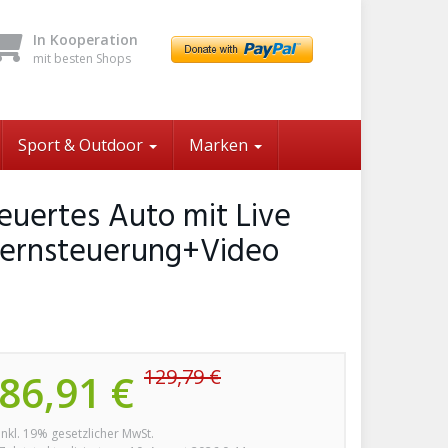
In Kooperation
mit besten Shops
Sport & Outdoor
Marken
euertes Auto mit Live
Fernsteuerung+Video
129,79 €
86,91 €
inkl. 19% gesetzlicher MwSt.