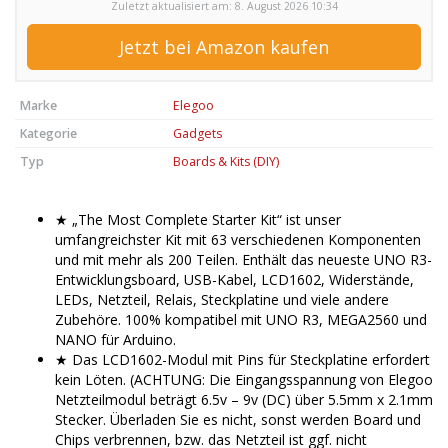
Zuletzt aktualisiert am: 8. August 2026 10:34
Jetzt bei Amazon kaufen
Marke
Elegoo
Kategorie
Gadgets
Typ
Boards & Kits (DIY)
★ „The Most Complete Starter Kit“ ist unser
umfangreichster Kit mit 63 verschiedenen Komponenten
und mit mehr als 200 Teilen. Enthält das neueste UNO R3-
Entwicklungsboard, USB-Kabel, LCD1602, Widerstände,
LEDs, Netzteil, Relais, Steckplatine und viele andere
Zubehöre. 100% kompatibel mit UNO R3, MEGA2560 und
NANO für Arduino.
★ Das LCD1602-Modul mit Pins für Steckplatine erfordert
kein Löten. (ACHTUNG: Die Eingangsspannung von Elegoo
Netzteilmodul beträgt 6.5v – 9v (DC) über 5.5mm x 2.1mm
Stecker. Überladen Sie es nicht, sonst werden Board und
Chips verbrennen, bzw. das Netzteil ist ggf. nicht