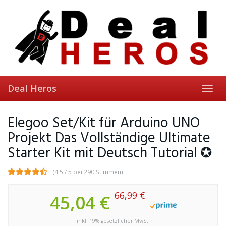
Skip
to
main
content
Deal Heros
Toggl
navig
Elegoo Set/Kit für Arduino UNO
Projekt Das Vollständige Ultimate
Starter Kit mit Deutsch Tutorial ✪
(4.5 / 5 bei 290 Stimmen)
66,99 €
45,04 €
inkl. 19% gesetzlicher MwSt.