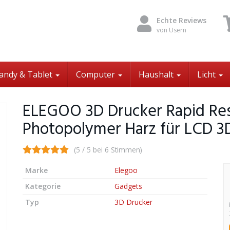
Echte Reviews
von Usern
andy & Tablet
Computer
Haushalt
Licht
ELEGOO 3D Drucker Rapid Res
Photopolymer Harz für LCD 3
(5 / 5 bei 6 Stimmen)
Marke
Elegoo
Kategorie
Gadgets
Typ
3D Drucker