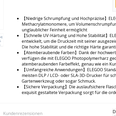
【Niedrige Schrumpfung und Hochpräzise】ELE
Methacrylatmonomere, um Volumenschrumpfung 
unglaublicher Feinheit ermöglicht
【Schnelle UV-Härtung und Hohe Stabilität】EL
entwickelt, um die Druckzeit mit seiner ausgezei
Die hohe Stabilität und die richtige Härte garan
【Atemberaubende Farben】Dank der hochwertig
verfügen die mit ELEGOO Photopolymerharz ged
atemberaubenden Farbeffekt, genau wie ein Ku
【Umfangreiche Anwendungen】ELEGOO Standard 
meisten DLP / LCD- oder SLA-3D-Drucker für sch
Gartenwerkzeug oder sogar Schmuck.
【Sichere Verpackung】Die auslaufsichere Flasche
exquisit gestaltete Verpackung sorgt für die or
D
Kundenrezensionen