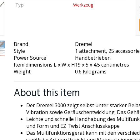
Typ
Werkzeug
Brand
Dremel
Style
1 attachment, 25 accessorie
Power Source
Handbetrieben
Item dimensions L x W x H
19 x 5 x 4.5 centimetres
Weight
0.6 Kilograms
About this item
Der Dremel 3000 zeigt selbst unter starker Bela
Vibration sowie Geräuschentwicklung. Das Gehä
Leichte und schnelle Handhabung des Multifu
und Form und EZ Twist Anschlusskappe
Das Multifunktionsgerät kann mit den verschie
sämtliche Art von Projekt und Material eingeset