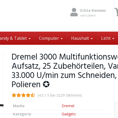
Echte Reviews
von Usern
andy & Tablet
Computer
Haushalt
Licht
Dremel 3000 Multifunktionsw
Aufsatz, 25 Zubehörteilen, Va
33.000 U/min zum Schneiden, 
Polieren ✪
(4.5 / 5 bei 3229 Stimmen)
Marke
Dremel
Kategorie
Gadgets