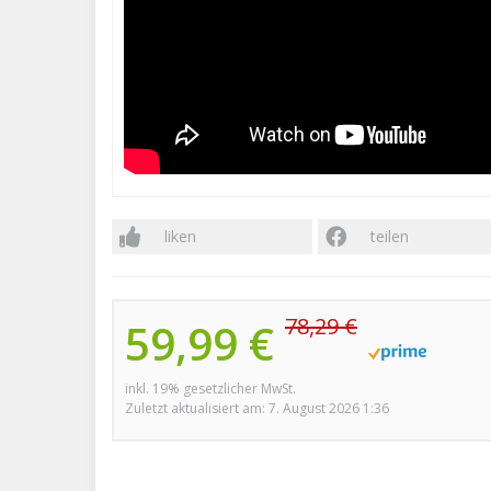
liken
teilen
78,29 €
59,99 €
inkl. 19% gesetzlicher MwSt.
Zuletzt aktualisiert am: 7. August 2026 1:36