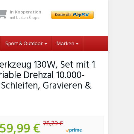
In Kooperation
mit besten Shops
Sport & Outdoor
Marken
erkzeug 130W, Set mit 1
riable Drehzal 10.000-
Schleifen, Gravieren &
78,29 €
59,99 €