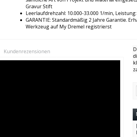
Gravur Stift
Leerlaufdrehzahl: 10.000-33.000 1/min, Leistung
GARANTIE: Standardmäßig 2 Jahre Garantie. Erha
Werkzeug auf My Dremel registrierst
D
Kundenrezensionen
d
k
z