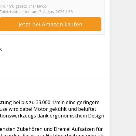
inkl. 19% gesetzlicher MwSt.
Zuletzt aktualisiert am: 7. August 2026 1:36
Jetzt bei Amazon kaufen
s
stung bei bis zu 33.000 1/min eine geringere
use wird dabei Motor gekühlt und belüftet
nktionswerkzeugs dank ergonomischem Design
densten Zubehören und Dremel Aufsätzen für
zt werden. Sei es zur Holzbearbeitung oder als