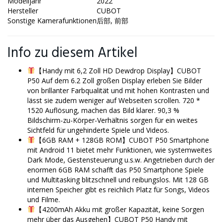
Modelljahr
2022
Hersteller
CUBOT
Sonstige Kamerafunktionen
后部, 前部
Info zu diesem Artikel
【Handy mit 6,2 Zoll HD Dewdrop Display】CUBOT
P50 Auf dem 6.2 Zoll großen Display erleben Sie Bilder
von brillanter Farbqualität und mit hohen Kontrasten und
lässt sie zudem weniger auf Webseiten scrollen. 720 *
1520 Auflösung, machen das Bild klarer. 90,3 %
Bildschirm-zu-Körper-Verhältnis sorgen für ein weites
Sichtfeld für ungehinderte Spiele und Videos.
【6GB RAM + 128GB ROM】CUBOT P50 Smartphone
mit Android 11 bietet mehr Funktionen, wie systemweites
Dark Mode, Gestensteuerung u.s.w. Angetrieben durch der
enormen 6GB RAM schafft das P50 Smartphone Spiele
und Multitasking blitzschnell und reibungslos. Mit 128 GB
internen Speicher gibt es reichlich Platz für Songs, Videos
und Filme.
【4200mAh Akku mit großer Kapazität, keine Sorgen
mehr über das Ausgehen】CUBOT P50 Handy mit