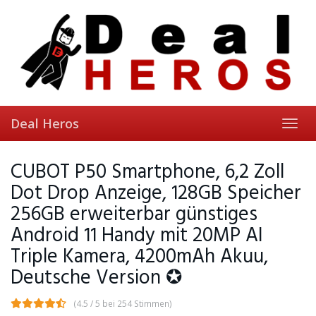
Skip
to
main
content
Deal Heros
Toggl
navig
CUBOT P50 Smartphone, 6,2 Zoll
Dot Drop Anzeige, 128GB Speicher
256GB erweiterbar günstiges
Android 11 Handy mit 20MP AI
Triple Kamera, 4200mAh Akuu,
Deutsche Version ✪
(4.5 / 5 bei 254 Stimmen)