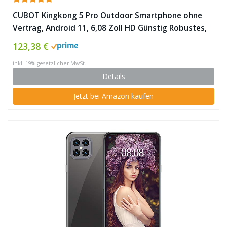
CUBOT Kingkong 5 Pro Outdoor Smartphone ohne
Vertrag, Android 11, 6,08 Zoll HD Günstig Robustes,
4GB+64GB/256GB Erweiterbar, 8000mAh Akku Dual
123,38 €
SIM Handy, IP68 Wasserdicht Stoßfest NFC/Face
inkl. 19% gesetzlicher MwSt.
ID/OTG/GPS ✪
Details
Jetzt bei Amazon kaufen