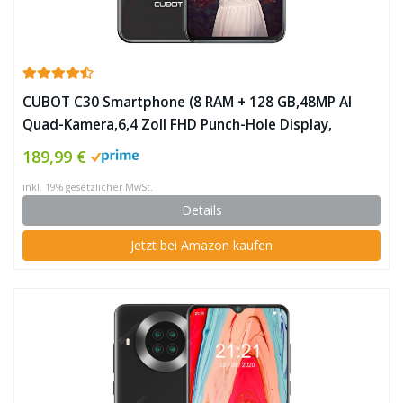
CUBOT C30 Smartphone (8 RAM + 128 GB,48MP AI
Quad-Kamera,6,4 Zoll FHD Punch-Hole Display,
4200mAh Akku, Globales 4G LTE Dual SIM Handy
189,99 €
Android 10.0 NFC Face ID Fingerabdruck) ✪
inkl. 19% gesetzlicher MwSt.
Details
Jetzt bei Amazon kaufen