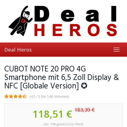
Skip
to
main
content
Deal Heros
Toggl
navig
CUBOT NOTE 20 PRO 4G
Smartphone mit 6,5 Zoll Display &
NFC [Globale Version] ✪
(4.5 / 5 bei 168 Stimmen)
183,39 €
118,51 €
inkl. 19% gesetzlicher MwSt.