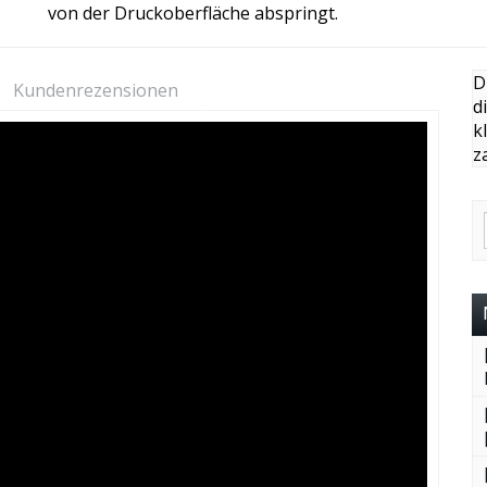
von der Druckoberfläche abspringt.
D
Kundenrezensionen
d
k
z