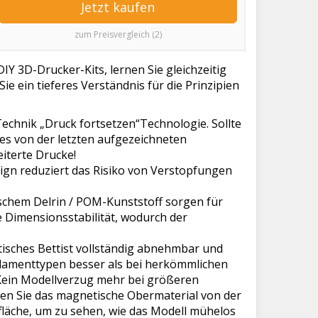
Jetzt kaufen
zum Preisvergleich (2)
DIY 3D-Drucker-Kits, lernen Sie gleichzeitig
e ein tieferes Verständnis für die Prinzipien
Technik „Druck fortsetzen“Technologie. Sollte
 es von der letzten aufgezeichneten
iterte Drucke!
ign reduziert das Risiko von Verstopfungen
schem Delrin / POM-Kunststoff sorgen für
 Dimensionsstabilität, wodurch der
sches Bettist vollständig abnehmbar und
 Filamenttypen besser als bei herkömmlichen
Kein Modellverzug mehr bei größeren
nen Sie das magnetische Obermaterial von der
fläche, um zu sehen, wie das Modell mühelos