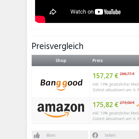
Preisvergleich
Shop
Preis
266,77 €
157,27 €
inkl. 19% gesetzlicher MwS
Zuletzt aktualisiert am: 6.
279,00 €
175,82 €
inkl. 19% gesetzlicher MwS
Zuletzt aktualisiert am: 6.
liken
teilen