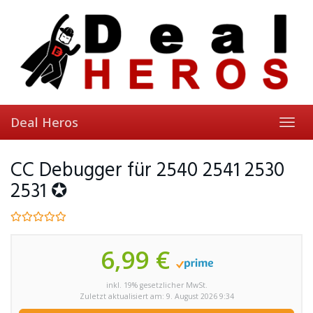
Skip
to
main
content
Deal Heros
Toggl
navig
CC Debugger für 2540 2541 2530
2531 ✪
6,99 €
inkl. 19% gesetzlicher MwSt.
Zuletzt aktualisiert am: 9. August 2026 9:34