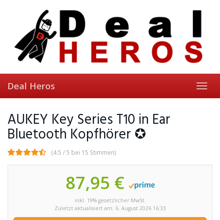
Skip
to
main
content
Deal Heros
Toggl
navig
AUKEY Key Series T10 in Ear
Bluetooth Kopfhörer ✪
(4.5 / 5 bei 15 Stimmen)
87,95 €
inkl. 19% gesetzlicher MwSt.
Zuletzt aktualisiert am: 6. August 2026 16:33