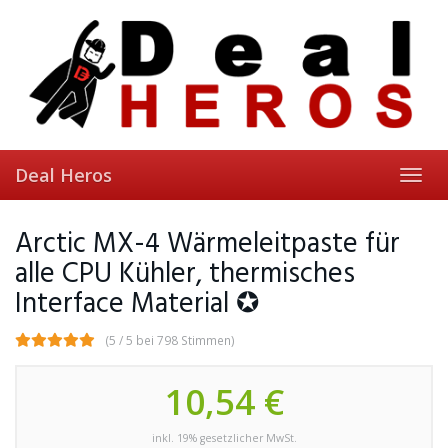
Skip
to
main
content
Deal Heros
Toggl
navig
Arctic MX-4 Wärmeleitpaste für
alle CPU Kühler, thermisches
Interface Material ✪
(5 / 5 bei 798 Stimmen)
10,54 €
inkl. 19% gesetzlicher MwSt.