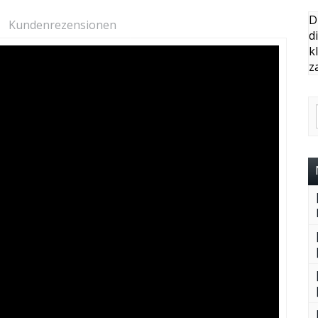
D
Kundenrezensionen
d
k
z