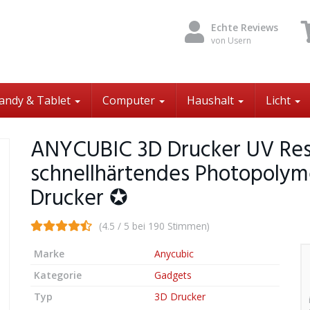
Echte Reviews
von Usern
andy & Tablet
Computer
Haushalt
Licht
ANYCUBIC 3D Drucker UV Re
schnellhärtendes Photopolyme
Drucker ✪
(4.5 / 5 bei 190 Stimmen)
Marke
Anycubic
Kategorie
Gadgets
Typ
3D Drucker