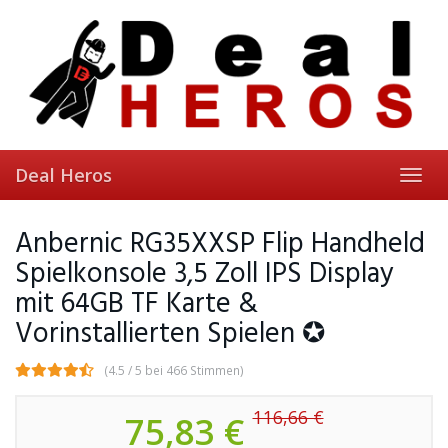
Skip
to
main
content
Deal Heros
Toggl
navig
Anbernic RG35XXSP Flip Handheld
Spielkonsole 3,5 Zoll IPS Display
mit 64GB TF Karte &
Vorinstallierten Spielen ✪
(4.5 / 5 bei 466 Stimmen)
116,66 €
75,83 €