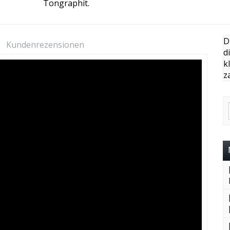
Tongraphit.
D
Kundenrezensionen
d
k
z