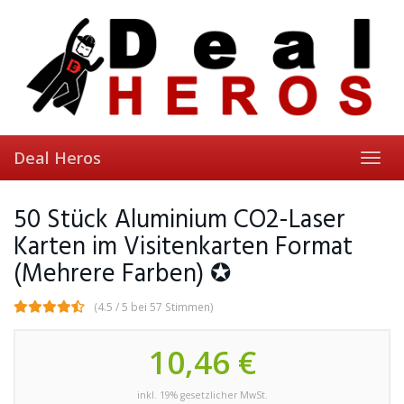
Skip
to
main
content
Deal Heros
Toggl
navig
50 Stück Aluminium CO2-Laser
Karten im Visitenkarten Format
(Mehrere Farben) ✪
(4.5 / 5 bei 57 Stimmen)
10,46 €
inkl. 19% gesetzlicher MwSt.