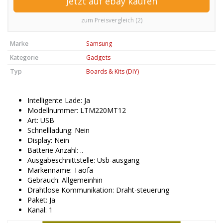
Jetzt auf ebay kaufen
zum Preisvergleich (2)
Marke
Samsung
Kategorie
Gadgets
Typ
Boards & Kits (DIY)
Intelligente Lade:
Ja
Modellnummer:
LTM220MT12
Art:
USB
Schnellladung:
Nein
Display:
Nein
Batterie Anzahl:
..
Ausgabeschnittstelle:
Usb-ausgang
Markenname:
Taofa
Gebrauch:
Allgemeinhin
Drahtlose Kommunikation:
Draht-steuerung
Paket:
Ja
Kanal:
1