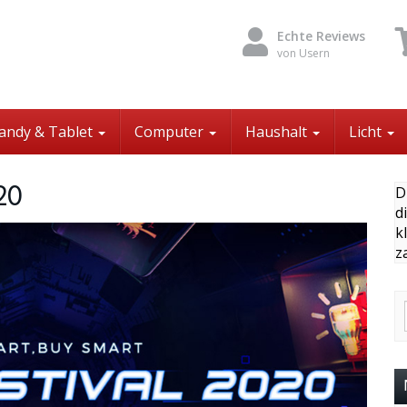
Echte Reviews
von Usern
andy & Tablet
Computer
Haushalt
Licht
20
D
d
k
z