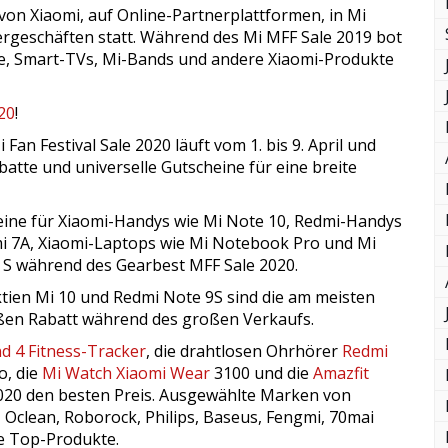
von Xiaomi, auf Online-Partnerplattformen, in Mi
nergeschäften statt. Während des Mi MFF Sale 2019 bot
ne, Smart-TVs, Mi-Bands und andere Xiaomi-Produkte
20
!
Fan Festival Sale 2020 läuft vom 1. bis 9. April und
batte und universelle Gutscheine für eine breite
heine für Xiaomi-Handys wie Mi Note 10, Redmi-Handys
i 7A, Xiaomi-Laptops wie Mi Notebook Pro und Mi
 S während des Gearbest MFF Sale 2020.
tien Mi 10 und Redmi Note 9S sind die am meisten
oßen Rabatt während des großen Verkaufs.
d 4 Fitness-Tracker
, die drahtlosen Ohrhörer
Redmi
o, die
Mi Watch Xiaomi Wear
3100 und die
Amazfit
020 den besten Preis. Ausgewählte Marken von
, Oclean, Roborock, Philips, Baseus, Fengmi, 70mai
e Top-Produkte.