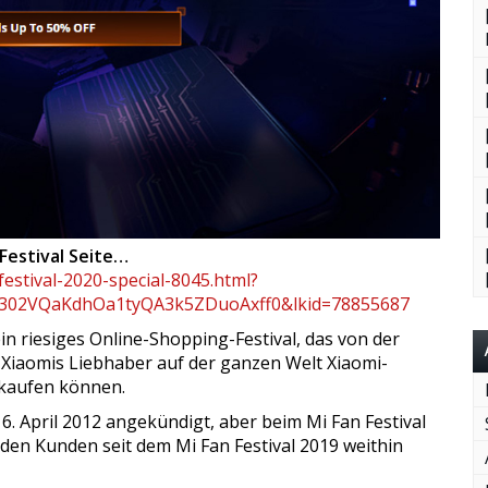
 Festival Seite…
estival-2020-special-8045.html?
h302VQaKdhOa1tyQA3k5ZDuoAxff0&lkid=78855687
in riesiges Online-Shopping-Festival, das von der
Xiaomis Liebhaber auf der ganzen Welt Xiaomi-
kaufen können.
. April 2012 angekündigt, aber beim Mi Fan Festival
 den Kunden seit dem Mi Fan Festival 2019 weithin