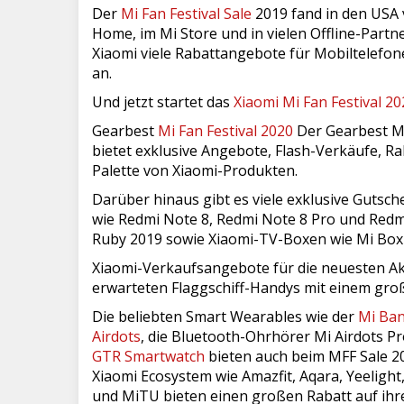
Der
Mi Fan Festival Sale
2019 fand in den USA 
Home, im Mi Store und in vielen Offline-Part
Xiaomi viele Rabattangebote für Mobiltelefo
an.
Und jetzt startet das
Xiaomi Mi Fan Festival 20
Gearbest
Mi Fan Festival 2020
Der Gearbest Mi 
bietet exklusive Angebote, Flash-Verkäufe, Ra
Palette von Xiaomi-Produkten.
Darüber hinaus gibt es viele exklusive Gutsc
wie Redmi Note 8, Redmi Note 8 Pro und Redm
Ruby 2019 sowie Xiaomi-TV-Boxen wie Mi Box
Xiaomi-Verkaufsangebote für die neuesten Ak
erwarteten Flaggschiff-Handys mit einem gr
Die beliebten Smart Wearables wie der
Mi Ban
Airdots
, die Bluetooth-Ohrhörer Mi Airdots Pr
GTR Smartwatch
bieten auch beim MFF Sale 2
Xiaomi Ecosystem wie Amazfit, Aqara, Yeelight
und MiTU bieten einen großen Rabatt auf ihr