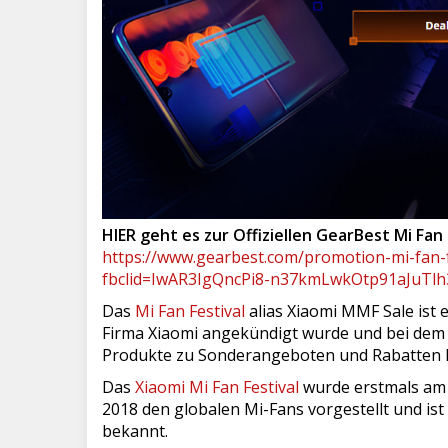
HIER geht es zur Offiziellen GearBest Mi Fan
https://www.gearbest.com/promotion-mi-fan-f
fbclid=IwAR3IgQncPi8-n37kmLwkOtp91aJuTl
Das
Mi Fan Festival
alias Xiaomi MMF Sale ist e
Firma Xiaomi angekündigt wurde und bei dem 
Produkte zu Sonderangeboten und Rabatten 
Das
Xiaomi Mi Fan Festival
wurde erstmals am 6
2018 den globalen Mi-Fans vorgestellt und ist
bekannt.