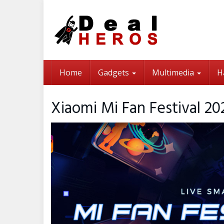
Skip
to
main
content
Home
Gadgets
Multimedia
H
Xiaomi Mi Fan Festival 20