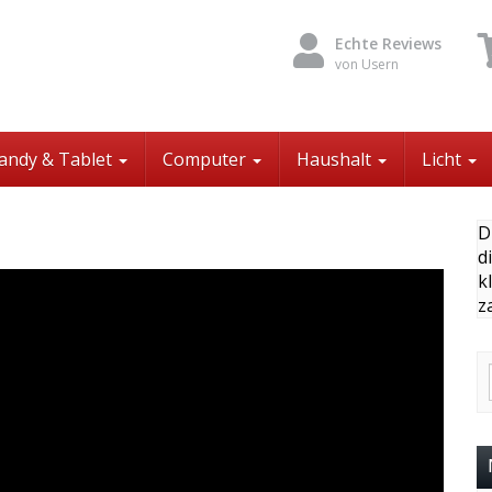
Echte Reviews
von Usern
andy & Tablet
Computer
Haushalt
Licht
D
d
k
z