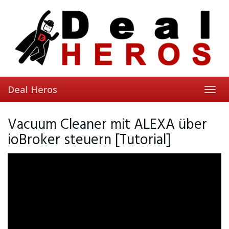
Skip
to
main
content
Deal Heros
Toggl
navig
Vacuum Cleaner mit ALEXA über
ioBroker steuern [Tutorial]