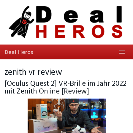
Skip
to
main
content
Deal Heros
Toggl
navig
zenith vr review
[Oculus Quest 2] VR-Brille im Jahr 2022
mit Zenith Online [Review]