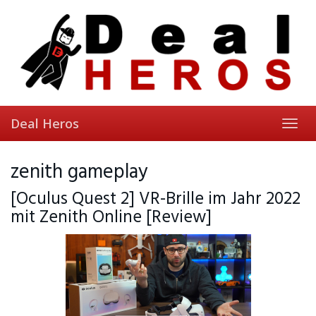
Skip
to
main
content
Deal Heros
Toggl
navig
zenith gameplay
[Oculus Quest 2] VR-Brille im Jahr 2022
mit Zenith Online [Review]