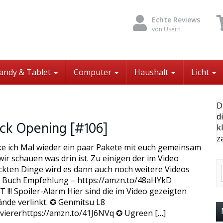
Echte Reviews
von Usern
andy & Tablet
Computer
Haushalt
Licht
D
d
ck Opening [#106]
k
z
ke ich Mal wieder ein paar Pakete mit euch gemeinsam
ir schauen was drin ist. Zu einigen der im Video
kten Dinge wird es dann auch noch weitere Videos
 Buch Empfehlung – https://amzn.to/48aHYkD
!!! Spoiler-Alarm Hier sind die im Video gezeigten
nde verlinkt. ✪ Genmitsu L8
viererhttps://amzn.to/41J6NVq ✪ Ugreen […]