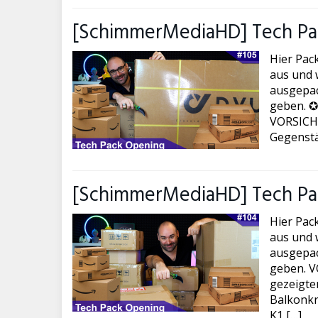
[SchimmerMediaHD] Tech Pa
Hier Pac
aus und w
ausgepac
geben. ✪
VORSICHT 
Gegenstä
[SchimmerMediaHD] Tech Pa
Hier Pac
aus und w
ausgepac
geben. VO
gezeigte
Balkonkr
K1 […]