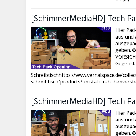
[SchimmerMediaHD] Tech Pa
Hier Pac
aus und w
ausgepac
geben. ✪
VORSICHT 
Gegenstä
Schreibtischhttps://www.vernalspace.de/colle
schreibtisch/products/unistation-hohenverste
[SchimmerMediaHD] Tech Pa
Hier Pac
aus und w
ausgepac
geben. ✪