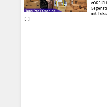
VORSICHT 
Gegenstä
mit Tele
[…]