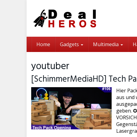
Skip
to
main
content
Home
Gadgets
Multimedia
H
youtuber
[SchimmerMediaHD] Tech Pa
Hier Pac
aus und w
ausgepac
geben. ✪
VORSICHT 
Gegenstä
Lasergra