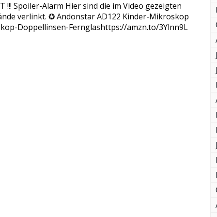
!!! Spoiler-Alarm Hier sind die im Video gezeigten
nde verlinkt. ✪ Andonstar AD122 Kinder-Mikroskop
skop-Doppellinsen-Fernglashttps://amzn.to/3Ylnn9L