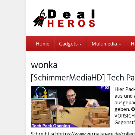
Skip
to
main
content
Home
Gadgets
Multimedia
H
wonka
[SchimmerMediaHD] Tech Pa
Hier Pac
aus und w
ausgepac
geben. ✪
VORSICHT 
Gegenstä
Schreibtischhttps://www.vernalspace.de/colle