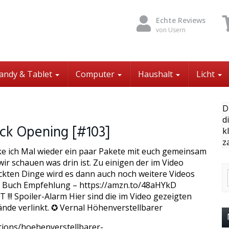
Echte Reviews
von Usern
andy & Tablet
Computer
Haushalt
Licht
D
d
ck Opening [#103]
k
z
ke ich Mal wieder ein paar Pakete mit euch gemeinsam
ir schauen was drin ist. Zu einigen der im Video
kten Dinge wird es dann auch noch weitere Videos
 Buch Empfehlung – https://amzn.to/48aHYkD
!!! Spoiler-Alarm Hier sind die im Video gezeigten
nde verlinkt. ✪ Vernal Höhenverstellbarer
ctions/hoehenverstellbarer-