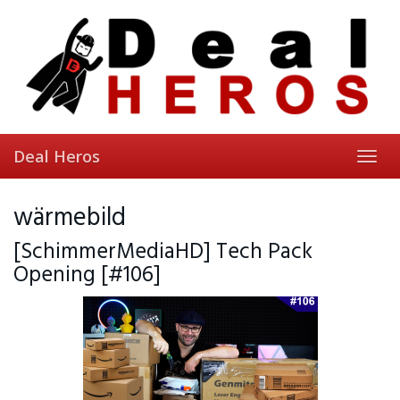
Skip
to
main
content
Deal Heros
Toggl
navig
wärmebild
[SchimmerMediaHD] Tech Pack
Opening [#106]