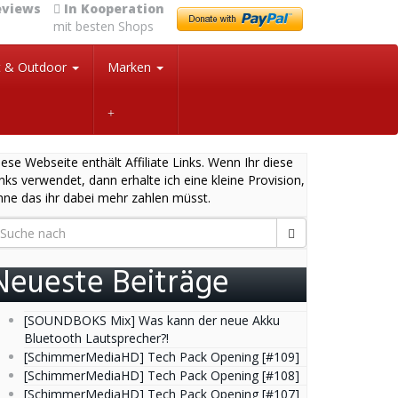
eviews
In Kooperation
mit besten Shops
t & Outdoor
Marken
ese Webseite enthält Affiliate Links. Wenn Ihr diese
nks verwendet, dann erhalte ich eine kleine Provision,
hne das ihr dabei mehr zahlen müsst.
Neueste Beiträge
[SOUNDBOKS Mix] Was kann der neue Akku
Bluetooth Lautsprecher?!
[SchimmerMediaHD] Tech Pack Opening [#109]
[SchimmerMediaHD] Tech Pack Opening [#108]
[SchimmerMediaHD] Tech Pack Opening [#107]