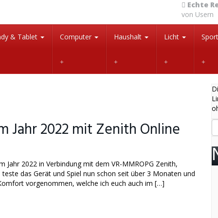
Echte R
von Usern
dy & Tablet
Computer
Haushalt
Licht
Spor
Di
Li
o
im Jahr 2022 mit Zenith Online
e im Jahr 2022 in Verbindung mit dem VR-MMROPG Zenith,
h teste das Gerät und Spiel nun schon seit über 3 Monaten und
n Komfort vorgenommen, welche ich euch auch im […]