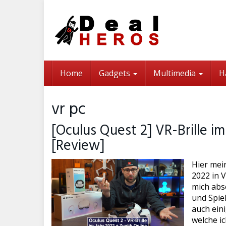
Skip
to
main
content
Home
Gadgets
Multimedia
H
vr pc
[Oculus Quest 2] VR-Brille im
[Review]
Hier mei
2022 in 
mich abs
und Spie
auch ein
welche ic