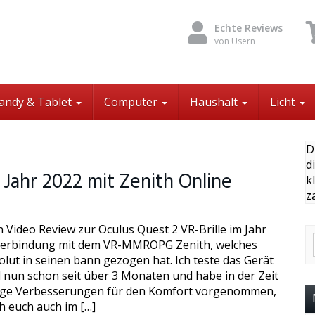
Echte Reviews
von Usern
andy & Tablet
Computer
Haushalt
Licht
D
d
 Jahr 2022 mit Zenith Online
k
z
n Video Review zur Oculus Quest 2 VR-Brille im Jahr
Verbindung mit dem VR-MMROPG Zenith, welches
olut in seinen bann gezogen hat. Ich teste das Gerät
l nun schon seit über 3 Monaten und habe in der Zeit
ige Verbesserungen für den Komfort vorgenommen,
h euch auch im […]