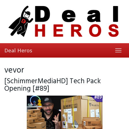
Skip
to
main
content
Deal Heros
Toggl
navig
vevor
[SchimmerMediaHD] Tech Pack
Opening [#89]