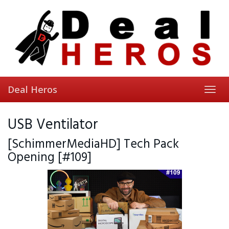
Skip
to
main
content
Deal Heros
Toggl
navig
USB Ventilator
[SchimmerMediaHD] Tech Pack
Opening [#109]