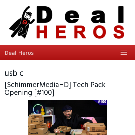
Skip
to
main
content
Deal Heros
Toggl
navig
usb c
[SchimmerMediaHD] Tech Pack
Opening [#100]